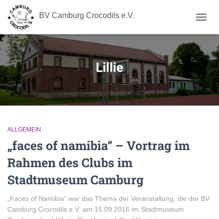
BV Camburg Crocodils e.V.
NAVIG
UMSC
Lillie
ALLGEMEIN
„faces of namibia“ – Vortrag im
Rahmen des Clubs im
Stadtmuseum Camburg
„Faces of Namibia“ war das Thema der Veranstaltung, die der BV
Camburg Crocodils e.V. am 15.09.2016 im Stadtmuseum