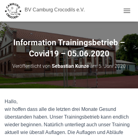
BV Camburg Crocodils e.V.
N
A
V
I
G
Information Trainingsbetrieb –
A
T
Covid19 – 05.06.2020
I
O
Veröffentlicht von
Sebastian Kunze
am
5. Juni 2020
N
U
M
S
C
H
Hallo,
A
wir hoffen dass alle die letzten drei Monate Gesund
L
T
überstanden haben. Unser Trainingsbetrieb kann endlich
E
wieder beginnen. Natürlich unterliegt auch unser Training
N
aktuell wie überall Auflagen. Die Auflagen und Abläufe