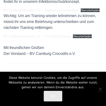
findet ihr in unserem Infektionsschutzkonzept.
BV Camburg Crocodils e.V. – Infektionsschutzkonzept
Herunterladen
Wichtig: Um am Training wieder teilnehmen zu können,
müsst ihr uns eine Belehrung unterschreiben und zum
nächsten Training mitbringen.
BV Camburg Crocodils e.V. – Covid19 Belehrung
Herunterladen
Mit freundlichen Grüßen
Der Vorstand – BV Camburg Crocodils e.V.
Diese Website benutzt Cookies, um die Zugriffe auf unsere
Webseite zu analysieren. Wenn du die Website weiter nutzt,
gehen wir von deinem Einverständnis aus.
Hestia | Entwickelt von
ThemeIsle
OK