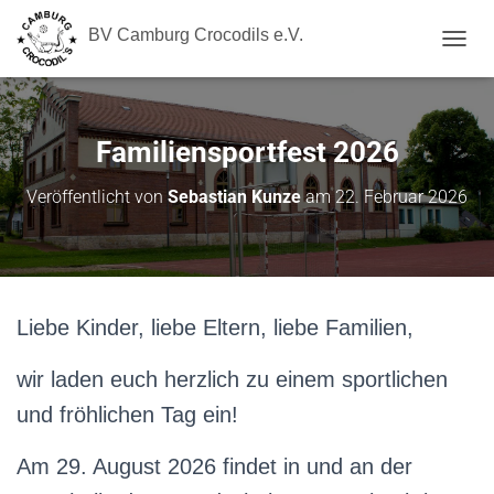
BV Camburg Crocodils e.V.
N
A
V
I
G
Familiensportfest 2026
A
T
Veröffentlicht von
Sebastian Kunze
am
22. Februar 2026
I
O
N
U
M
S
Liebe Kinder, liebe Eltern, liebe Familien,
C
H
A
wir laden euch herzlich zu einem sportlichen
L
und fröhlichen Tag ein!
T
E
N
Am 29. August 2026 findet in und an der